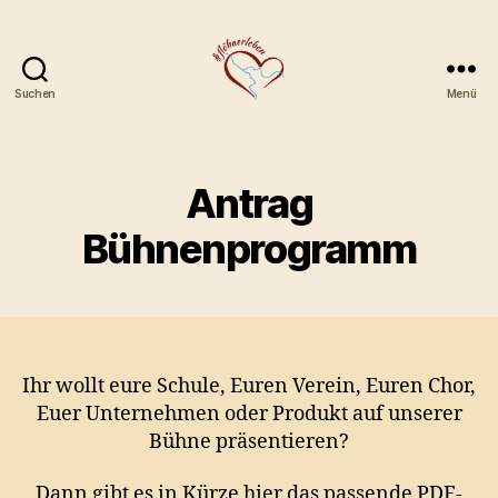
Suchen
Menü
Gewerbe-
und
Festverein
Flöha
Antrag
e.V.
Bühnenprogramm
Ihr wollt eure Schule, Euren Verein, Euren Chor,
Euer Unternehmen oder Produkt auf unserer
Bühne präsentieren?
Dann gibt es in Kürze hier das passende
PDF-