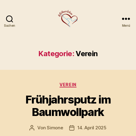
Suchen
Menü
Gewerbe-
und
Festverein
Flöha
Kategorie:
Verein
e.V.
Kategorien
VEREIN
Frühjahrsputz im
Baumwollpark
Von
Simone
14. April 2025
Beitragsautor
Veröffentlichungsdatum