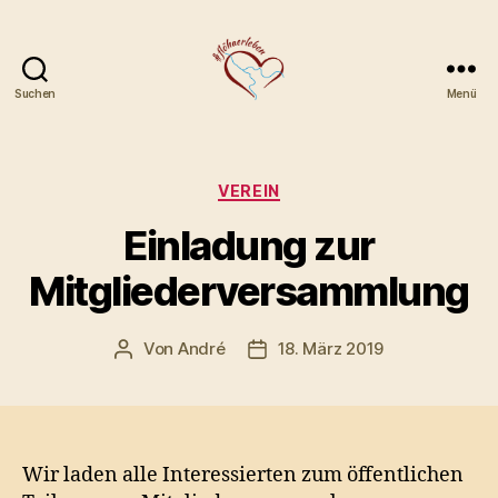
Suchen
Menü
Gewerbe-
und
Festverein
Flöha
Kategorien
VEREIN
e.V.
Einladung zur
Mitgliederversammlung
Von
André
18. März 2019
Beitragsautor
Veröffentlichungsdatum
Wir laden alle Interessierten zum öffentlichen