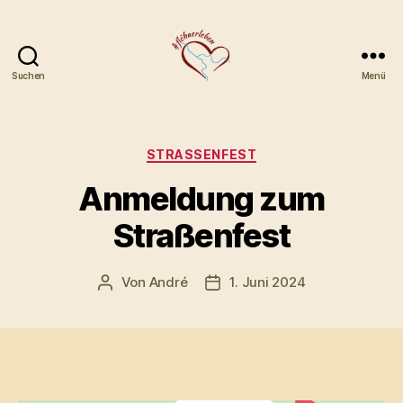
Suchen
Menü
Gewerbe-
und
Festverein
Flöha
Kategorien
STRASSENFEST
e.V.
Anmeldung zum
Straßenfest
Von
André
1. Juni 2024
Beitragsautor
Veröffentlichungsdatum