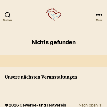
Suchen
Menü
Gewerbe-
und
Festverein
Flöha
Nichts gefunden
e.V.
Unsere nächsten Veranstaltungen
© 2026
Gewerbe- und Festverein
Nach oben
↑