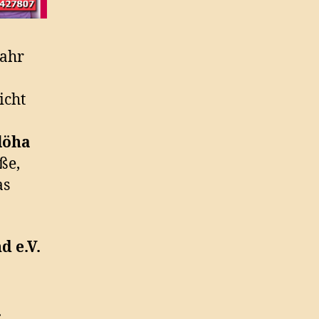
Jahr
icht
löha
ße,
as
d e.V.
.