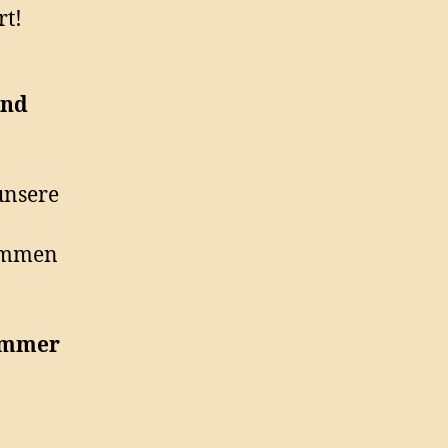
rt!
und
unsere
kommen
zimmer