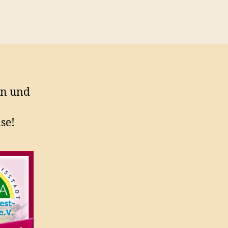
rn und
se!