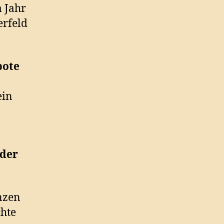
 Jahr
erfeld
bote
ein
 der
nzen
chte