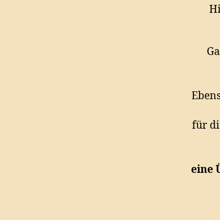
H
Ga
Ebens
für d
eine 