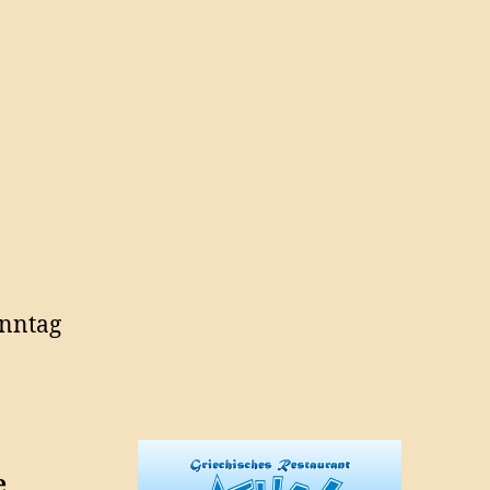
onntag
e