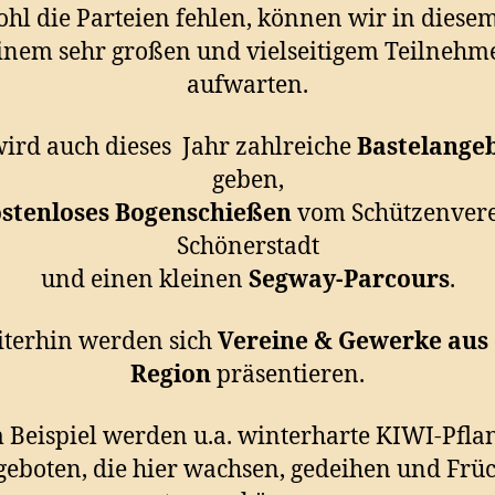
hl die Parteien fehlen, können wir in diesem
inem sehr großen und vielseitigem Teilnehm
aufwarten.
wird auch dieses Jahr zahlreiche
Bastelange
geben,
stenloses Bogenschießen
vom Schützenver
Schönerstadt
und einen kleinen
Segway-Parcours
.
terhin werden sich
Vereine & Gewerke aus
Region
präsentieren.
 Beispiel werden u.a. winterharte KIWI-Pfla
eboten, die hier wachsen, gedeihen und Frü