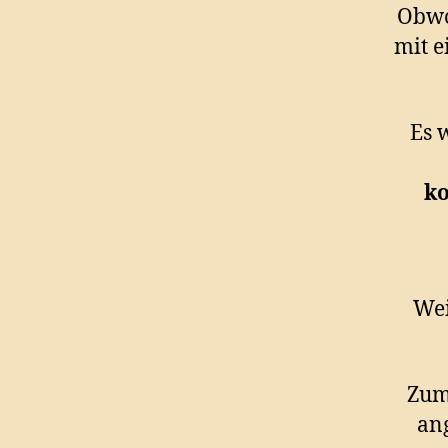
Obwo
mit e
Es 
ko
Wei
Zum
ang