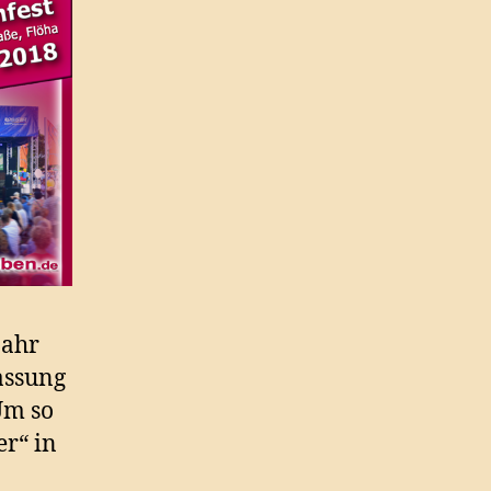
Jahr
assung
Um so
er“ in