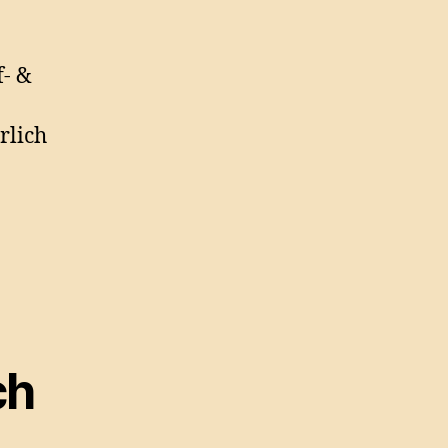
f- &
rlich
ch