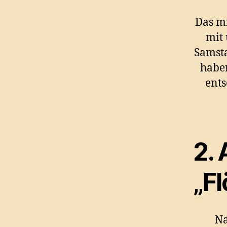
Das mi
mit
Samsta
haben
ents
2.
„F
Na