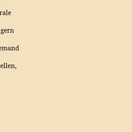
rale
 gern
iemand
ellen,