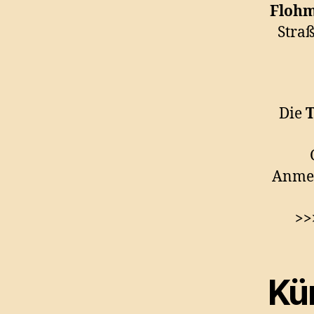
Flohm
Straß
Die
T
Anmel
>>
Kü