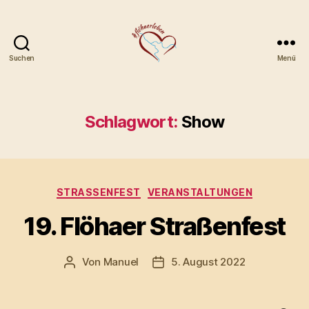
Suchen
Menü
Gewerbe-
und
Festverein
Flöha
Schlagwort:
Show
e.V.
Kategorien
STRASSENFEST
VERANSTALTUNGEN
19. Flöhaer Straßenfest
Von
Manuel
5. August 2022
Beitragsautor
Veröffentlichungsdatum